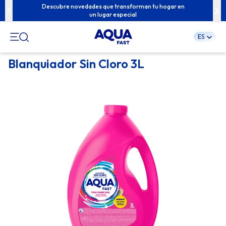
u familia con
Descubre novedades que transforman tu hogar en
Contenidos e
un lugar especial
ES
Pular
Blanquiador Sin Cloro 3L
para
o
conteúdo