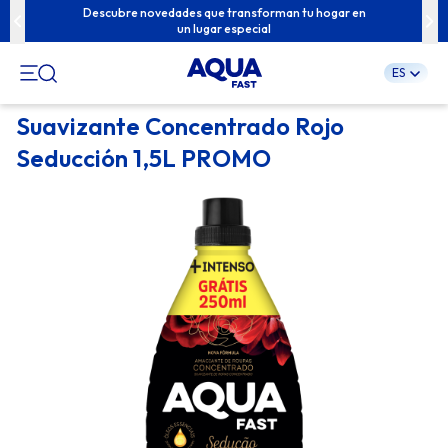
u familia con
Descubre novedades que transforman tu hogar en
Contenidos e
un lugar especial
ES
Pular
Suavizante Concentrado Rojo
para
Seducción 1,5L PROMO
o
conteúdo