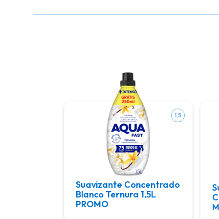
1,5
Suavizante Concentrado
S
Blanco Ternura 1,5L
C
PROMO
M