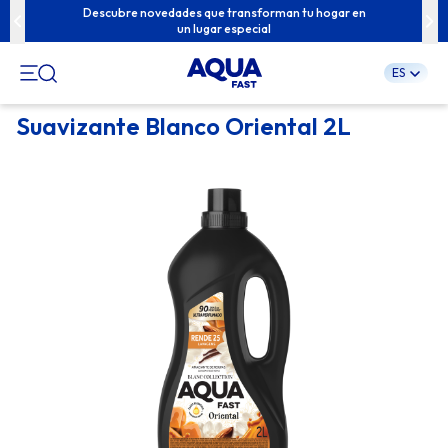
u familia con
Descubre novedades que transforman tu hogar en
Contenidos e
un lugar especial
ES
Pular
Suavizante Blanco Oriental 2L
para
o
conteúdo