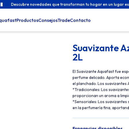
Descubre novedades que transforman tu hogar en un lugar es
quafast
Productos
Consejos
Trade
Contacto
Suavizante A
2L
El Suavizante Aquafast fue esp
perfume delicado. Aporta econom
el planchado. Los suavizantes A
*Tradicionales: Los suavizantes
proporcionan un aroma a limpi
*Sensoriales: Los suavizantes 
en la perfumería fina, aportand
Fragancias disponibles