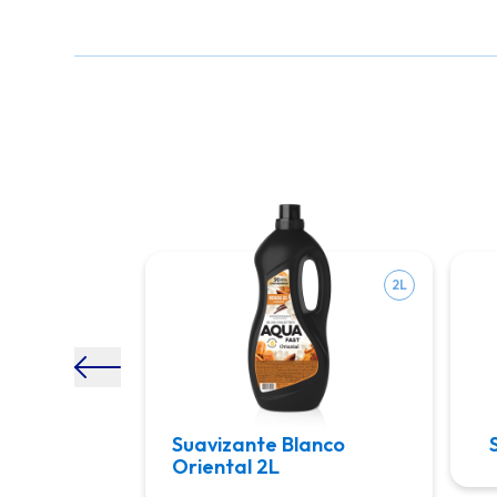
2L
sa Jardín
Suavizante Blanco
Oriental 2L