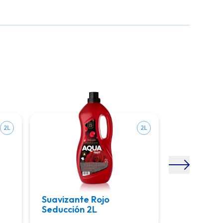
2L
2L
Suavizante Rojo
Suavizant
Seducción 2L
Florido 2L