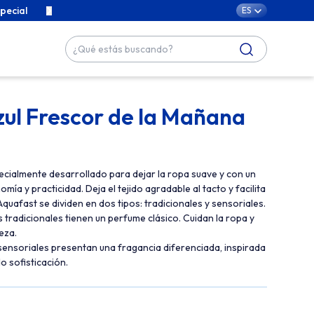
pecial
Contenidos exclusivos para cuidar de tu familia con cari
ES
zul Frescor de la Mañana
ecialmente desarrollado para dejar la ropa suave y con un
ía y practicidad. Deja el tejido agradable al tacto y facilita
quafast se dividen en dos tipos: tradicionales y sensoriales.
 tradicionales tienen un perfume clásico. Cuidan la ropa y
eza.
sensoriales presentan una fragancia diferenciada, inspirada
o sofisticación.