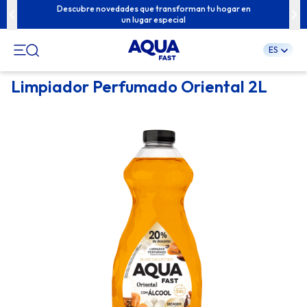
u familia con
Descubre novedades que transforman tu hogar en
Contenidos e
un lugar especial
ES
Pular
Limpiador Perfumado Oriental 2L
para
o
conteúdo