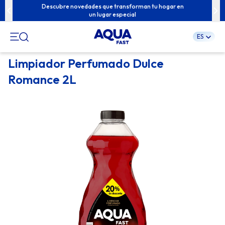
u familia con
Descubre novedades que transforman tu hogar en
Contenidos e
un lugar especial
ES
Pular
Limpiador Perfumado Dulce
para
Romance 2L
o
conteúdo