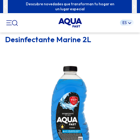
u familia con
Descubre novedades que transforman tu hogar en
Contenidos e
un lugar especial
ES
Pular
Desinfectante Marine 2L
para
o
conteúdo