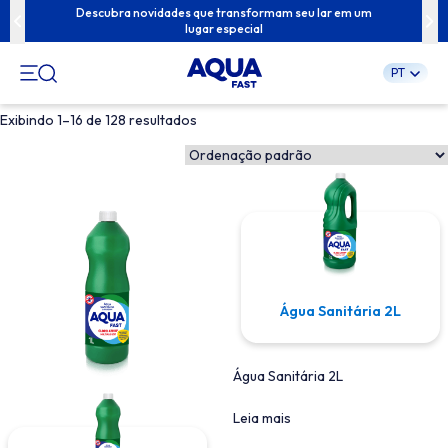
ua família com
Descubra novidades que transformam seu lar em um
Conteúdos exc
lugar especial
PT
Pular
Exibindo 1–16 de 128 resultados
para
o
conteúdo
Água Sanitária 2L
Água Sanitária 2L
Leia mais