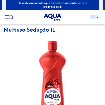
ua família com
Descubra novidades que transformam seu lar em um
Conteúdos exc
lugar especial
PT
Pular
Multiuso Sedução 1L
para
o
conteúdo