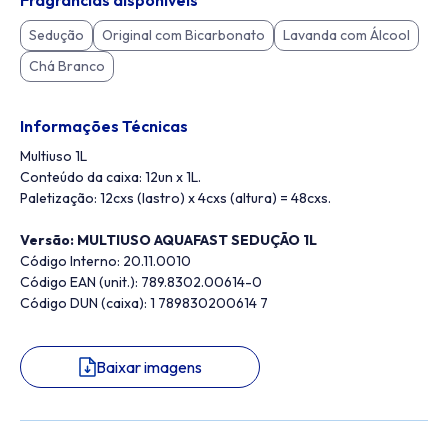
Fragrâncias disponíveis
Sedução
Original com Bicarbonato
Lavanda com Álcool
Chá Branco
Informações Técnicas
Multiuso 1L
Conteúdo da caixa: 12un x 1L.
Paletização: 12cxs (lastro) x 4cxs (altura) = 48cxs.
Versão: MULTIUSO AQUAFAST SEDUÇÃO 1L
Código Interno: 20.11.0010
Código EAN (unit.): 789.8302.00614-0
Código DUN (caixa): 1 789830200614 7
Baixar imagens