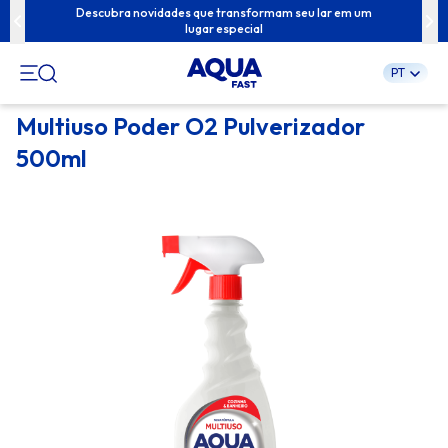
ua família com
Descubra novidades que transformam seu lar em um
Conteúdos exc
lugar especial
PT
Pular
Multiuso Poder O2 Pulverizador
para
500ml
o
conteúdo