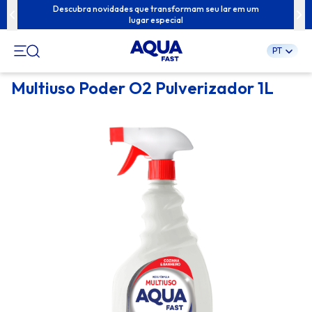
ua família com
Descubra novidades que transformam seu lar em um
Conteúdos exc
lugar especial
PT
Pular
Multiuso Poder O2 Pulverizador 1L
para
o
conteúdo