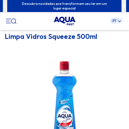
ua família com
Descubra novidades que transformam seu lar em um
Conteúdos exc
lugar especial
PT
Pular
Limpa Vidros Squeeze 500ml
para
o
conteúdo