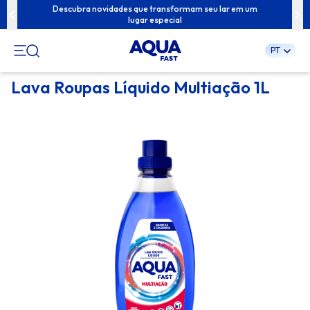
ua família com
Descubra novidades que transformam seu lar em um
Conteúdos exc
lugar especial
PT
Pular
Lava Roupas Líquido Multiação 1L
para
o
conteúdo