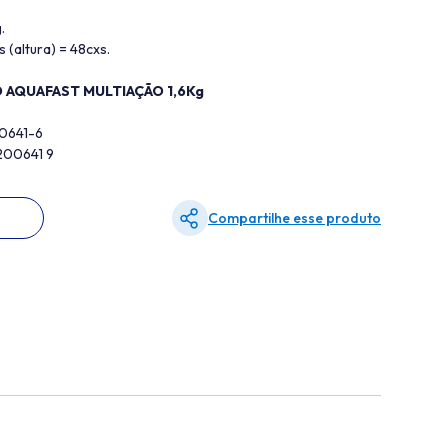
.
s (altura) = 48cxs.
Ó AQUAFAST MULTIAÇÃO 1,6Kg
00641-6
200641 9
Compartilhe esse produto