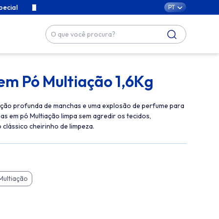
pecial
Conteúdos exclusivos para cuidar da sua família com car
PT
em Pó Multiação 1,6Kg
ção profunda de manchas e uma explosão de perfume para
as em pó Multiação limpa sem agredir os tecidos,
 clássico cheirinho de limpeza.
Multiação