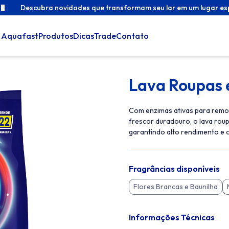
ho
Descubra novidades que transformam seu lar em um lugar es
 Aquafast
Produtos
Dicas
Trade
Contato
Lava Roupas 
Com enzimas ativas para remo
frescor duradouro, o lava roup
garantindo alto rendimento e o
Fragrâncias disponíveis
Flores Brancas e Baunilha
Informações Técnicas