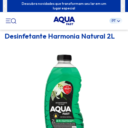
ua família com
Descubra novidades que transformam seu lar em um
Conteúdos exc
lugar especial
PT
Pular
Desinfetante Harmonia Natural 2L
para
o
conteúdo