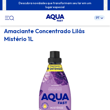
ua família com
Descubra novidades que transformam seu lar em um
Conteúdos exc
lugar especial
PT
Pular
Amaciante Concentrado Lilás
para
Mistério 1L
o
conteúdo