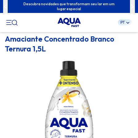
ua família com
Descubra novidades que transformam seu lar em um
Conteúdos exc
lugar especial
PT
Pular
Amaciante Concentrado Branco
para
Ternura 1,5L
o
conteúdo