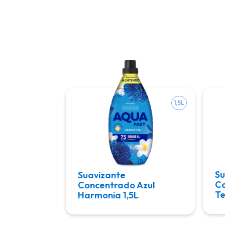
1,5L
Su
Suavizante
Co
Concentrado Azul
Te
Harmonia 1,5L