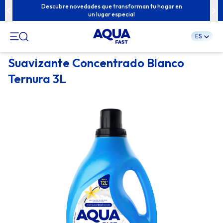
u familia con
Descubre novedades que transforman tu hogar en
Contenidos e
un lugar especial
ES
Pular
Suavizante Concentrado Blanco
para
Ternura 3L
o
conteúdo