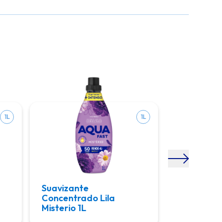
1L
1L
Suavizante
Suavizant
Concentrado Lila
Concentra
Misterio 1L
Seducción