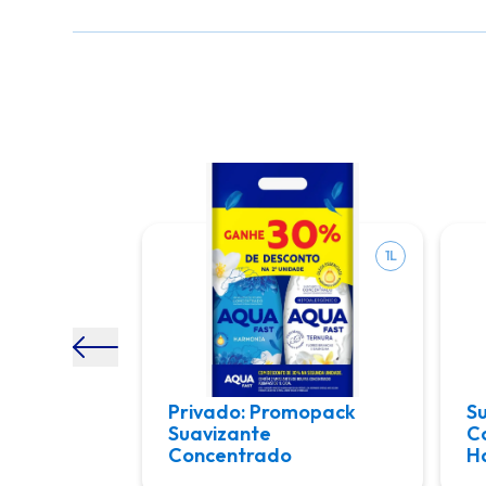
1L
1L
Privado: Promopack
S
Rosa
Suavizante
C
Concentrado
H