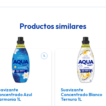
Productos similares
1L
uavizante
Suavizante
oncentrado Azul
Concentrado Blanco
armonia 1L
Ternura 1L