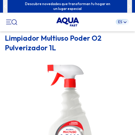
u familia con
Descubre novedades que transforman tu hogar en
Contenidos e
un lugar especial
ES
Pular
Limpiador Multiuso Poder O2
para
Pulverizador 1L
o
conteúdo