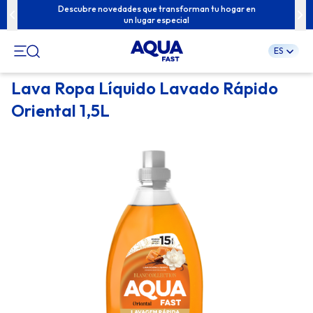
u familia con
Descubre novedades que transforman tu hogar en
Contenidos e
un lugar especial
ES
Pular
Lava Ropa Líquido Lavado Rápido
para
Oriental 1,5L
o
conteúdo