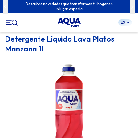
u familia con
Descubre novedades que transforman tu hogar en
Contenidos e
un lugar especial
ES
Pular
Detergente Líquido Lava Platos
para
Manzana 1L
o
conteúdo