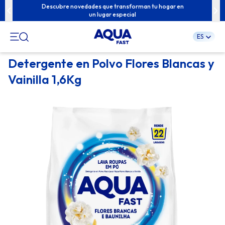
u familia con
Descubre novedades que transforman tu hogar en
Contenidos e
un lugar especial
ES
Pular
Detergente en Polvo Flores Blancas y
para
Vainilla 1,6Kg
o
conteúdo