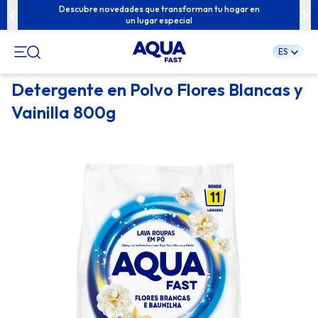
u familia con
Descubre novedades que transforman tu hogar en
Contenidos e
un lugar especial
ES
Pular
Detergente en Polvo Flores Blancas y
para
Vainilla 800g
o
conteúdo