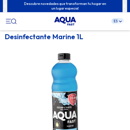
u familia con
Descubre novedades que transforman tu hogar en
Contenidos e
un lugar especial
ES
Pular
Desinfectante Marine 1L
para
o
conteúdo