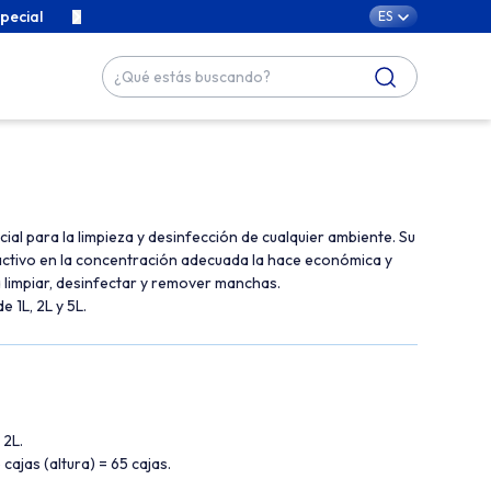
pecial
Contenidos exclusivos para cuidar de tu familia con cari
ES
al para la limpieza y desinfección de cualquier ambiente. Su
activo en la concentración adecuada la hace económica y
ra limpiar, desinfectar y remover manchas.
 1L, 2L y 5L.
 2L.
 cajas (altura) = 65 cajas.