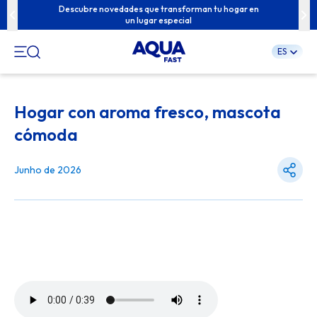
u familia con
Descubre novedades que transforman tu hogar en
Contenidos e
un lugar especial
ES
Pular
para
Hogar con aroma fresco, mascota
o
conteúdo
cómoda
Junho de 2026