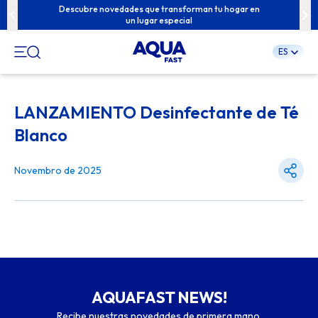
u familia con
Descubre novedades que transforman tu hogar en
Contenidos e
un lugar especial
ES
Pular
para
LANZAMIENTO Desinfectante de Té
o
conteúdo
Blanco
Novembro de 2025
AQUAFAST NEWS!
Recibe nuestras novedades de primera mano.