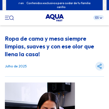
 tu hogar en
Contenidos exclusivos para cuidar de tu familia con
Descubre no
cariño
ES
Pular
para
Ropa de cama y mesa siempre
o
conteúdo
limpias, suaves y con ese olor que
llena la casa!
Julho de 2025