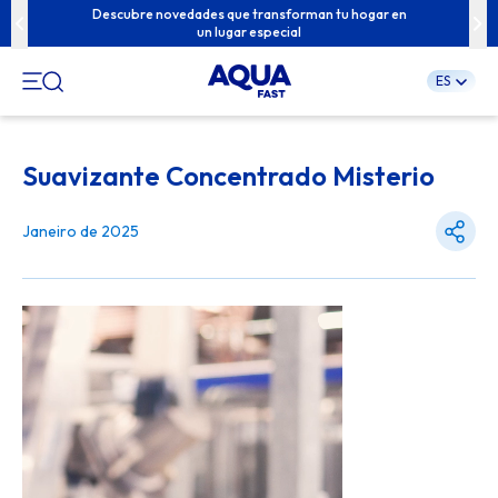
u familia con
Descubre novedades que transforman tu hogar en
Contenidos e
un lugar especial
ES
Pular
para
Suavizante Concentrado Misterio
o
conteúdo
Janeiro de 2025