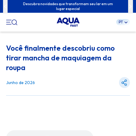
ua família com
Descubra novidades que transformam seu lar em um
Conteúdos exc
lugar especial
PT
Pular
para
Você finalmente descobriu como
o
conteúdo
tirar mancha de maquiagem da
roupa
Junho de 2026