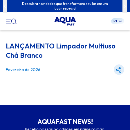
ua família com
Descubra novidades que transformam seu lar em um
Conteúdos exc
lugar especial
PT
Pular
para
LANÇAMENTO Limpador Multiuso
o
conteúdo
Chá Branco
Fevereiro de 2026
AQUAFAST NEWS!
Receba nossas novidades em primeira mão.