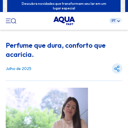
ua família com
Descubra novidades que transformam seu lar em um
Conteúdos exc
lugar especial
PT
Pular
para
Perfume que dura, conforto que
o
conteúdo
acaricia.
Julho de 2025