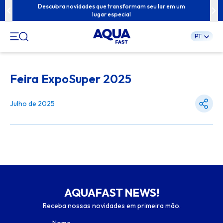
ua família com
Descubra novidades que transformam seu lar em um
Conteúdos exc
lugar especial
PT
Pular
para
Feira ExpoSuper 2025
o
conteúdo
Julho de 2025
AQUAFAST NEWS!
Receba nossas novidades em primeira mão.