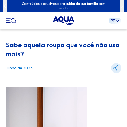
seu lar em um
Conteúdos exclusivos para cuidar da sua família com
Descubra nov
carinho
PT
Pular
para
Sabe aquela roupa que você não usa
o
conteúdo
mais?
Junho de 2025