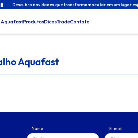
ho
Descubra novidades que transformam seu lar em um lugar es
 Aquafast
Produtos
Dicas
Trade
Contato
alho Aquafast
Nome
E-mail