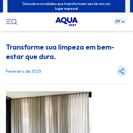
ua família com
Descubra novidades que transformam seu lar em um
Conteúdos exc
lugar especial
PT
Pular
para
Transforme sua limpeza em bem-
o
conteúdo
estar que dura.
Fevereiro de 2025