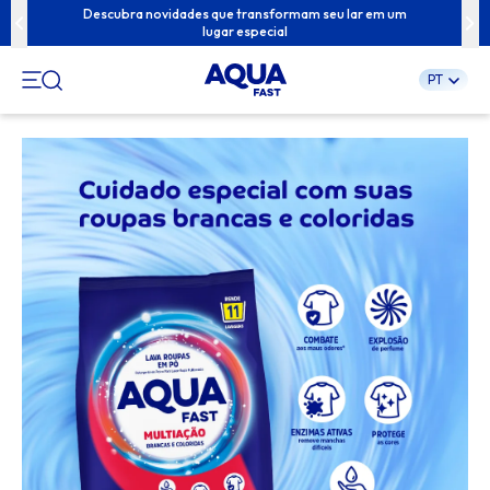
ua família com
Descubra novidades que transformam seu lar em um
Conteúdos exc
lugar especial
PT
Pular
para
o
conteúdo