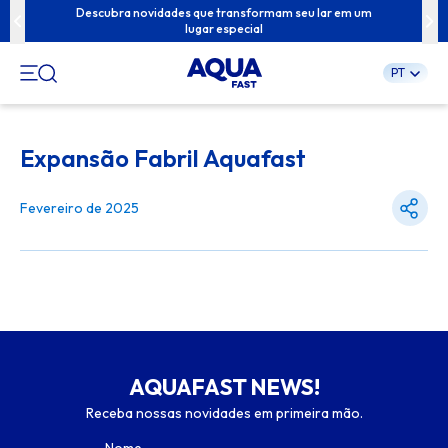
ua família com
Descubra novidades que transformam seu lar em um
Conteúdos exc
lugar especial
PT
Pular
para
Expansão Fabril Aquafast
o
conteúdo
Fevereiro de 2025
AQUAFAST NEWS!
Receba nossas novidades em primeira mão.