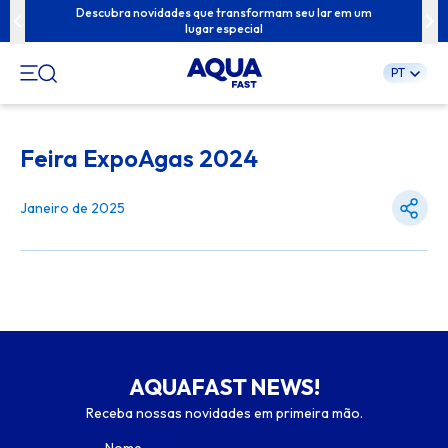
ua família com
Descubra novidades que transformam seu lar em um
Conteúdos exc
lugar especial
PT
Pular
para
Feira ExpoAgas 2024
o
conteúdo
Janeiro de 2025
AQUAFAST NEWS!
Receba nossas novidades em primeira mão.