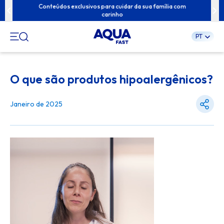
seu lar em um
Conteúdos exclusivos para cuidar da sua família com
Descubra nov
carinho
PT
Pular
para
O que são produtos hipoalergênicos?
o
conteúdo
Janeiro de 2025